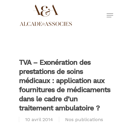
Skip
to
Menu
main
Close
content
Menu
TVA – Exonération des
prestations de soins
médicaux : application aux
fournitures de médicaments
dans le cadre d’un
traitement ambulatoire ?
10 avril 2014
Nos publications